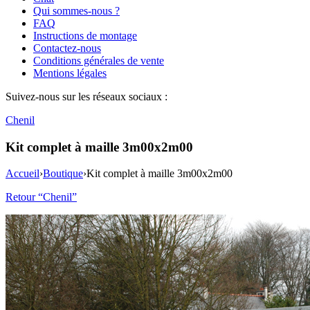
Qui sommes-nous ?
FAQ
Instructions de montage
Contactez-nous
Conditions générales de vente
Mentions légales
Suivez-nous sur les réseaux sociaux :
Chenil
Kit complet à maille 3m00x2m00
Accueil
›
Boutique
›
Kit complet à maille 3m00x2m00
Retour “Chenil”