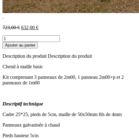
.
Le
Le
723,00
€
632,00
€
prix
prix
quantité
initial
actuel
de
était :
est :
Ajouter au panier
Kit
723,00 €.
632,00 €.
complet
Description du produit Description du produit
à
maille
Chenil à maille basic
3m00x2m00
Kit comprenant 3 panneaux de 2m00, 1 panneau 2m00+p et 2
panneaux de 1m00
Descriptif technique
Cadre 25*25, pieds de 5cm, maille de 50x50mm fils de 4mm
Panneaux galvanisée à chaud
Pieds hauteur 5cm