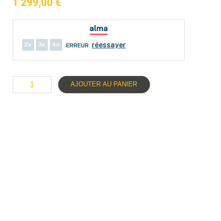
1 299,00
€
2
3
4
réessayer
ERREUR
AJOUTER AU PANIER
Description du produit
Descriptif technique