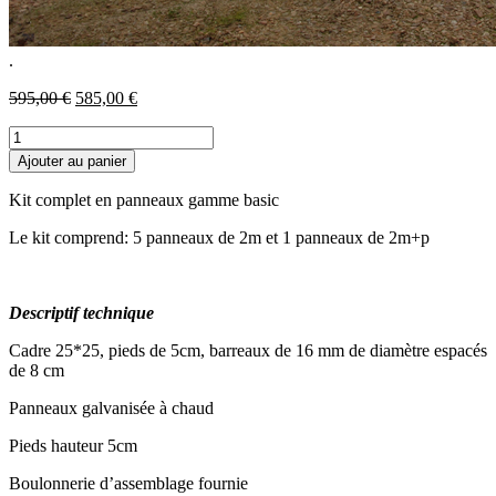
.
Le
Le
595,00
€
585,00
€
prix
prix
quantité
initial
actuel
de
était :
est :
Ajouter au panier
Kit
595,00 €.
585,00 €.
complet
Kit complet en panneaux gamme basic
à
barreaux
Le kit comprend: 5 panneaux de 2m et 1 panneaux de 2m+p
4m00x2m00
Descriptif technique
Cadre 25*25, pieds de 5cm, barreaux de 16 mm de diamètre espacés
de 8 cm
Panneaux galvanisée à chaud
Pieds hauteur 5cm
Boulonnerie d’assemblage fournie