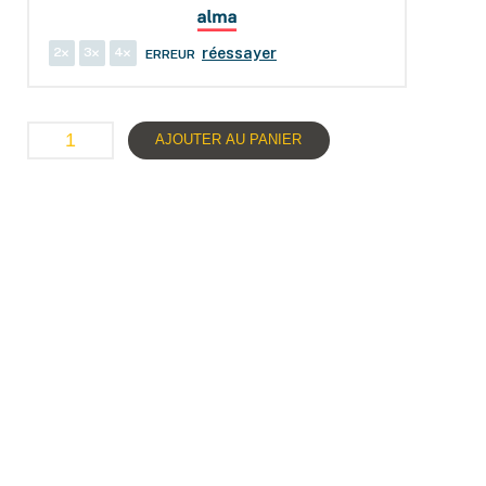
2
3
4
réessayer
ERREUR
AJOUTER AU PANIER